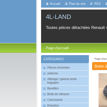
Accueil
Plan du site
RSS
4L-LAND
Toutes pièces détachées Renault 
Page d'accueil
Page d'acc
CATÉGORIES
Boite à
Pièces chromées
antenne
Attelage / galerie porte
bagages
Bavettes
Boite de vitesses
Carrosserie
Direction