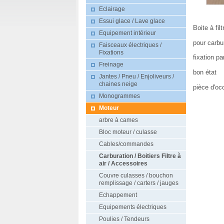
Eclairage
Essui glace / Lave glace
Boite à filt
Equipement intérieur
pour carbu
Faisceaux électriques /
Fixations
fixation pa
Freinage
bon état
Jantes / Pneu / Enjoliveurs /
chaines neige
pièce d'oc
Monogrammes
Moteur
arbre à cames
Bloc moteur / culasse
Cables/commandes
Carburation / Boitiers Filtre à
air / Accessoires
Couvre culasses / bouchon
remplissage / carters / jauges
Echappement
Equipements électriques
Poulies / Tendeurs