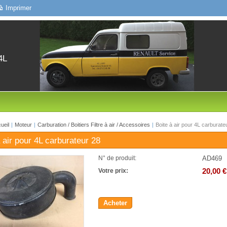
Imprimer
4L
ueil
|
Moteur
|
Carburation / Boitiers Filtre à air / Accessoires
|
Boite à air pour 4L carburate
 air pour 4L carburateur 28
AD469
N° de produit:
20,00 €
Votre prix:
Acheter