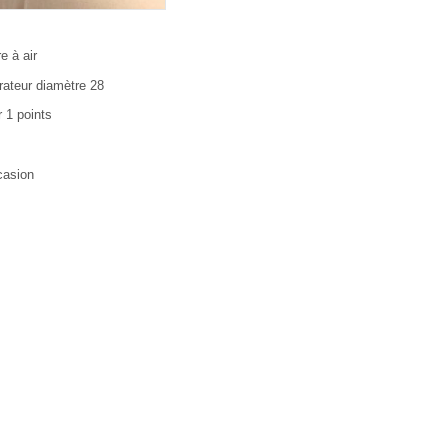
re à air
rateur diamètre 28
r 1 points
casion