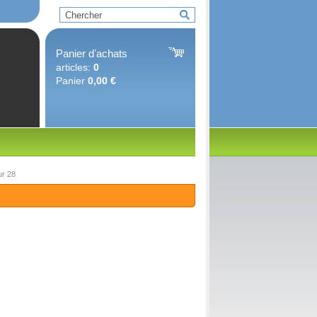
Panier dʼachats
articles:
0
Panier
0,00 €
ur 28