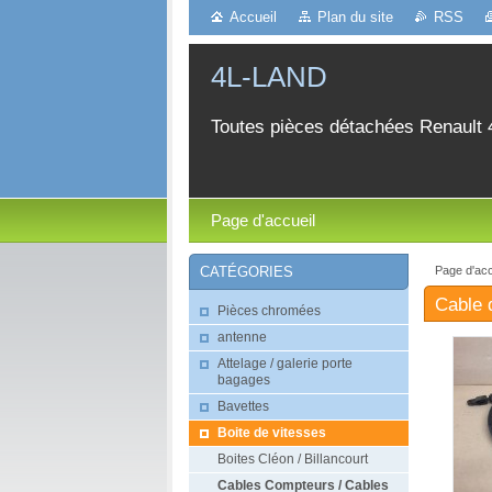
Accueil
Plan du site
RSS
4L-LAND
Toutes pièces détachées Renault 
Page d'accueil
Page d'acc
CATÉGORIES
Cable 
Pièces chromées
antenne
Attelage / galerie porte
bagages
Bavettes
Boite de vitesses
Boites Cléon / Billancourt
Cables Compteurs / Cables