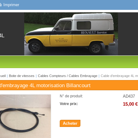
Imprimer
4L
ueil
|
Boite de vitesses
|
Cables Compteurs / Cables Embrayage
|
Cable d'embrayage 4L mot
d'embrayage 4L motorisation Billancourt
AD437
N° de produit:
15,00 €
Votre prix:
Acheter