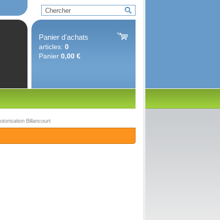
Panier dʼachats
articles:
0
Panier
0,00 €
orisation Billancourt