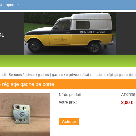
Imprimer
4L
ueil
|
Serrures / neiman / gaches
|
gaches / enjoliveurs / cales
|
cale de réglage gache de p
e réglage gache de porte
AD2036
N° de produit:
2,00 €
Votre prix:
Acheter