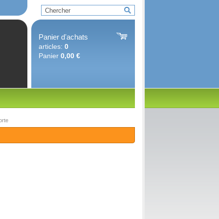
Panier dʼachats
articles:
0
Panier
0,00 €
orte