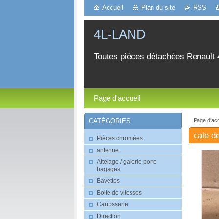
Accueil
Plan du site
RSS
4L-LAND
Toutes pièces détachées Renault 
Page d'accueil
Page d'acc
CATÉGORIES
cale d
Pièces chromées
antenne
Attelage / galerie porte
bagages
Bavettes
Boite de vitesses
Carrosserie
Direction