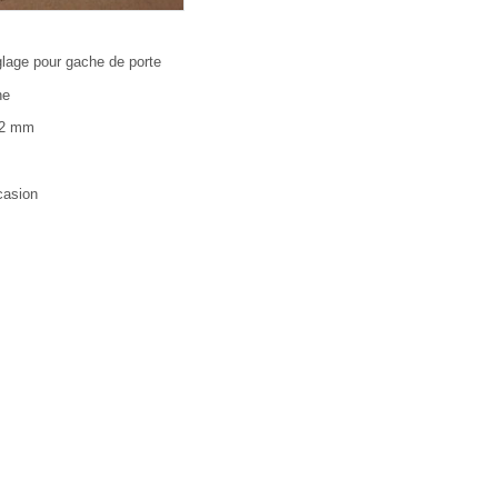
glage pour gache de porte
he
 2 mm
casion