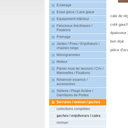
Eclairage
Essui glace / Lave glace
cale de ré
Equipement intérieur
coté gauc
Faisceaux électriques /
Fixations
épaisseur
Freinage
bon état
Jantes / Pneu / Enjoliveurs /
chaines neige
pièce d'oc
Monogrammes
Moteur
Panier roue de secours / Cric /
Manivelles / Fixations
Réservoir essence /
accessoires
Sellerie / Plage Arrière /
Garnitures de Portes
Serrures / neiman / gaches
collections complètes
gaches / enjoliveurs / cales
neiman