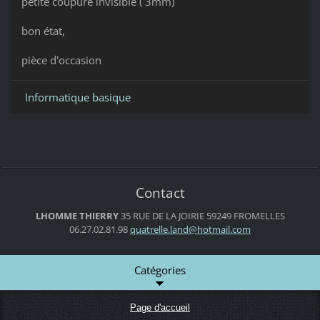
petite coupure invisible ( 3mm)
bon état,
pièce d'occasion
Informatique basique
Contact
LHOMME THIERRY
35 RUE DE LA JOIRIE
59249 FROMELLES
06.27.02.81.98
quatrell
e.land@h
otmail.c
om
Catégories
Page d'accueil