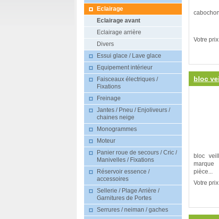
Eclairage
cabochon
Eclairage avant
Eclairage arrière
Votre prix
Divers
Essui glace / Lave glace
Equipement intérieur
bloc ve
Faisceaux électriques /
Fixations
Freinage
Jantes / Pneu / Enjoliveurs /
chaines neige
Monogrammes
Moteur
Panier roue de secours / Cric /
bloc vei
Manivelles / Fixations
marque 
Réservoir essence /
pièce...
accessoires
Votre prix
Sellerie / Plage Arrière /
Garnitures de Portes
Serrures / neiman / gaches