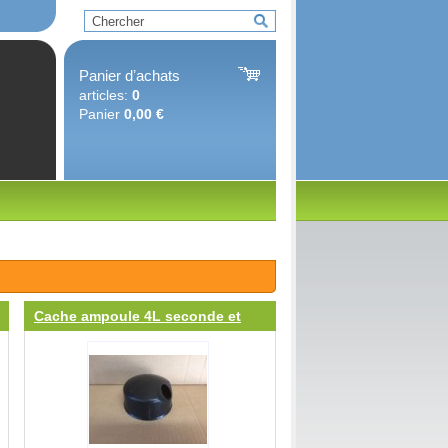
Panier dʼachats
articles:
0
Panier
0,00 €
Cache ampoule 4L seconde et
dernière versions