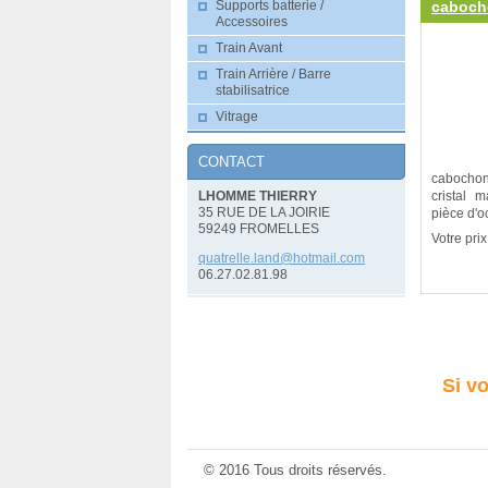
cabocho
Supports batterie /
Accessoires
Train Avant
Train Arrière / Barre
stabilisatrice
Vitrage
CONTACT
cabocho
LHOMME THIERRY
cristal
35 RUE DE LA JOIRIE
pièce d'o
59249 FROMELLES
Votre prix
quatrell
e.land@h
otmail.c
om
06.27.02.81.98
Si vo
© 2016 Tous droits réservés.