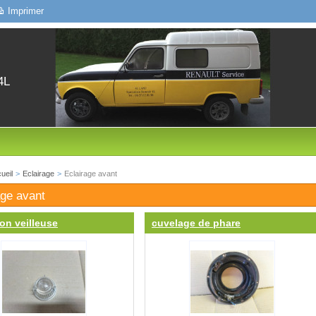
Imprimer
4L
ueil
>
Eclairage
>
Eclairage avant
age avant
on veilleuse
cuvelage de phare