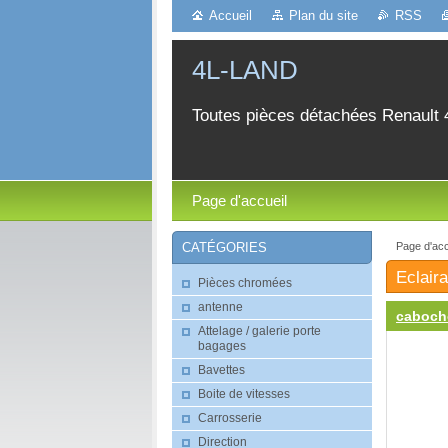
Accueil
Plan du site
RSS
4L-LAND
Toutes pièces détachées Renault 
Page d'accueil
Page d'acc
CATÉGORIES
Eclair
Pièces chromées
antenne
caboch
Attelage / galerie porte
bagages
Bavettes
Boite de vitesses
Carrosserie
Direction