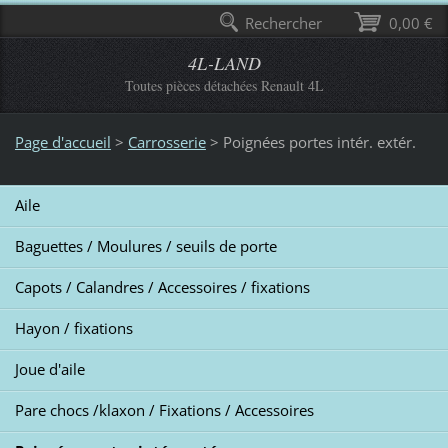
Rechercher
0,00 €
4L-LAND
Toutes pièces détachées Renault 4L
Page d'accueil
>
Carrosserie
>
Poignées portes intér. extér.
Aile
Baguettes / Moulures / seuils de porte
Capots / Calandres / Accessoires / fixations
Hayon / fixations
Joue d'aile
Pare chocs /klaxon / Fixations / Accessoires