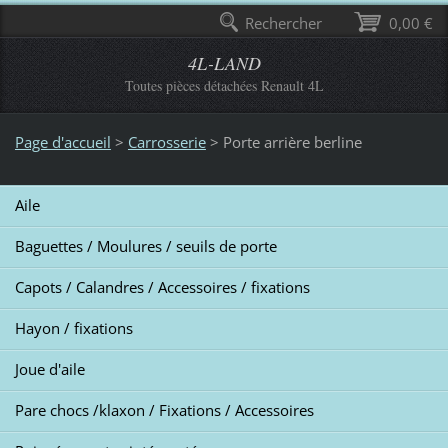
Rechercher
0,00 €
4L-LAND
Toutes pièces détachées Renault 4L
Page d'accueil
>
Carrosserie
>
Porte arrière berline
Aile
Baguettes / Moulures / seuils de porte
Capots / Calandres / Accessoires / fixations
Hayon / fixations
Joue d'aile
Pare chocs /klaxon / Fixations / Accessoires